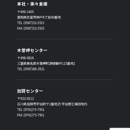
本社・楽々倉庫
〒490-1405
愛知県弥富市神戸4丁目48番地
TEL (0567)52-3531
FAX (0567)52-3533
木曽岬センター
〒498-0816
三重県桑名郡木曽岬町源緑輪中115番地1
TEL (0567)68-2921
加賀センター
〒922-0312
石川県加賀市宇谷町ヤ1番地29 宇谷野工場団地内
TEL (0761)75-7951
FAX (0761)75-7931