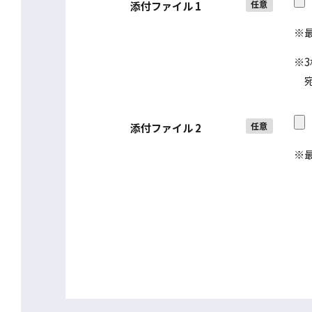
任意
添付ファイル 1
※最
※
宛先
任意
添付ファイル 2
※最