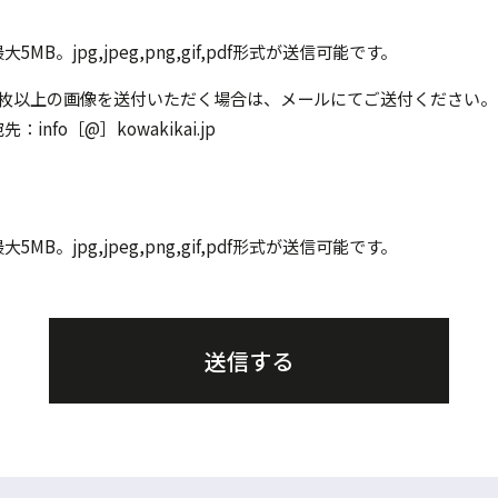
大5MB。jpg,jpeg,png,gif,pdf形式が送信可能です。
3枚以上の画像を送付いただく場合は、メールにてご送付ください。
：info［@］kowakikai.jp
大5MB。jpg,jpeg,png,gif,pdf形式が送信可能です。