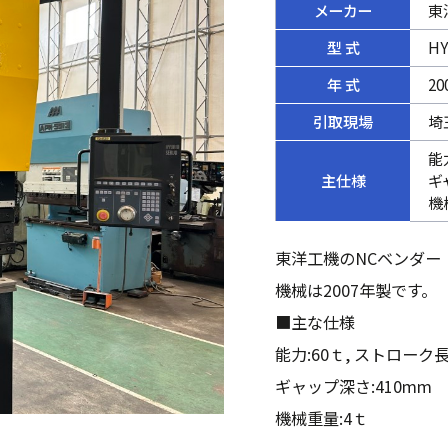
メーカー
東
型 式
HY
年 式
20
引取現場
埼
能
主仕様
ギ
機
東洋工機のNCベンダー
機械は2007年製です。
■主な仕様
能力:60ｔ, ストローク長
ギャップ深さ:410mm
機械重量:4ｔ