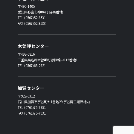
〒490-1405
愛知県弥富市神戸4丁目48番地
TEL (0567)52-3531
FAX (0567)52-3533
木曽岬センター
〒498-0816
三重県桑名郡木曽岬町源緑輪中115番地1
TEL (0567)68-2921
加賀センター
〒922-0312
石川県加賀市宇谷町ヤ1番地29 宇谷野工場団地内
TEL (0761)75-7951
FAX (0761)75-7931