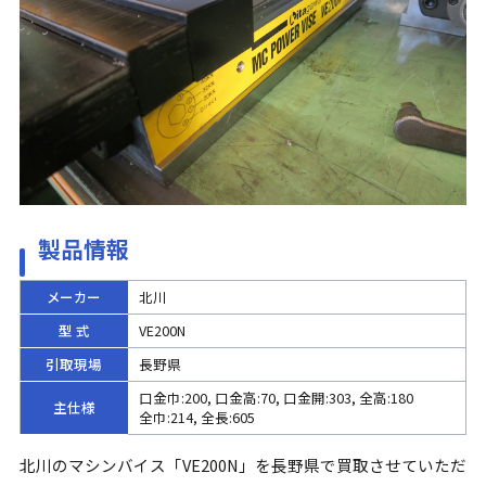
製品情報
メーカー
北川
型 式
VE200N
引取現場
長野県
口金巾:200, 口金高:70, 口金開:303, 全高:180
主仕様
全巾:214, 全長:605
北川のマシンバイス「VE200N」を長野県で買取させていただ