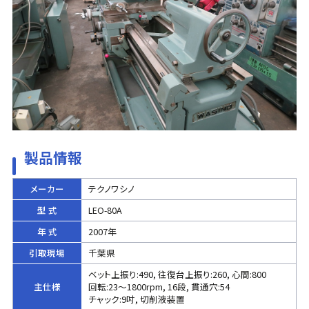
製品情報
メーカー
テクノワシノ
型 式
LEO-80A
年 式
2007年
引取現場
千葉県
ベット上振り:490, 往復台上振り:260, 心間:800
主仕様
回転:23～1800rpm, 16段, 貫通穴:54
チャック:9吋, 切削液装置