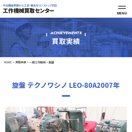
中古機械買取から工具・撤去をワンストップ対応
工作機械買取センター
ACHIEVEMENTS
買取実績
HOME
買取実績
一般工作機械
旋盤
旋盤 テクノワシノ LEO-80A2007年