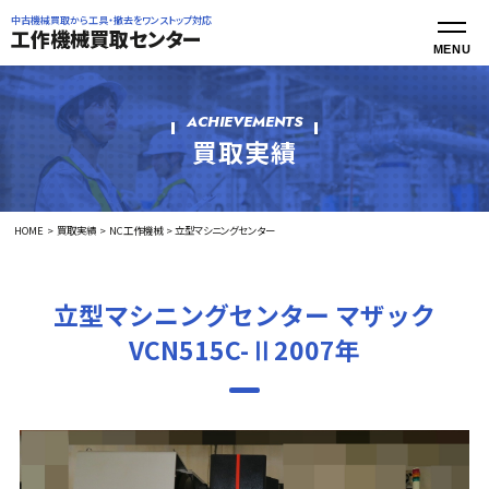
中古機械買取から工具・撤去をワンストップ対応
工作機械買取センター
ACHIEVEMENTS
買取実績
HOME
買取実績
NC工作機械
立型マシニングセンター
立型マシニングセンター マザック
VCN515C-Ⅱ2007年