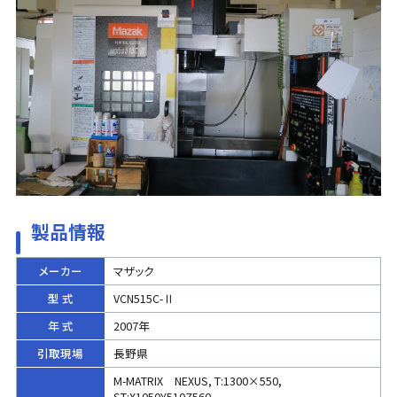
製品情報
メーカー
マザック
型 式
VCN515C-Ⅱ
年 式
2007年
引取現場
長野県
M-MATRIX NEXUS, T:1300×550,
ST:X1050Y510Z560