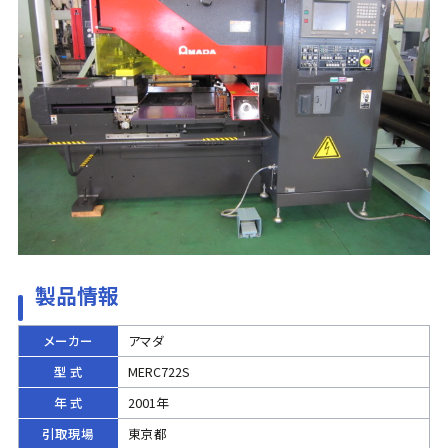
製品情報
メーカー
アマダ
型 式
MERC722S
年 式
2001年
引取現場
東京都