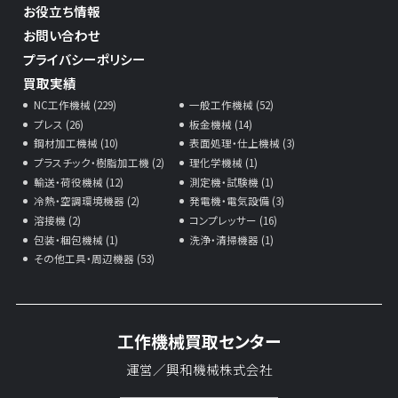
お役立ち情報
お問い合わせ
プライバシーポリシー
買取実績
NC工作機械 (229)
一般工作機械 (52)
プレス (26)
板金機械 (14)
鋼材加工機械 (10)
表面処理・仕上機械 (3)
プラスチック・樹脂加工機 (2)
理化学機械 (1)
輸送・荷役機械 (12)
測定機・試験機 (1)
冷熱・空調環境機器 (2)
発電機・電気設備 (3)
溶接機 (2)
コンプレッサー (16)
包装・梱包機械 (1)
洗浄・清掃機器 (1)
その他工具・周辺機器 (53)
工作機械買取センター
運営／興和機械株式会社