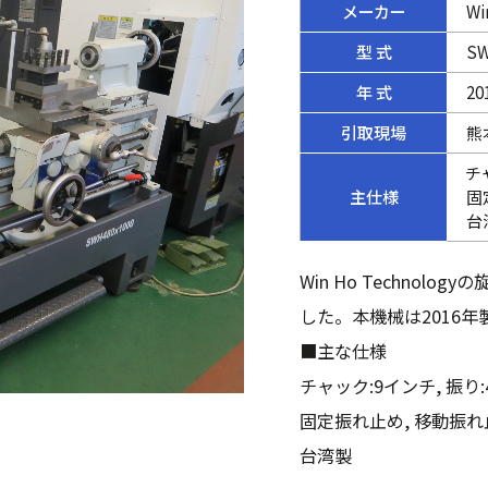
メーカー
Wi
型 式
SW
年 式
20
引取現場
熊
チャ
主仕様
固
台
Win Ho Technol
した。本機械は2016年
■主な仕様
チャック:9インチ, 振り:48
固定振れ止め, 移動振れ
台湾製