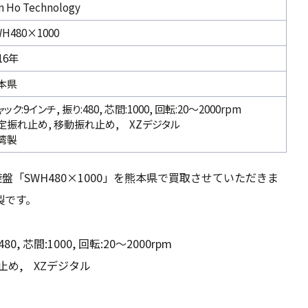
n Ho Technology
H480×1000
16年
本県
ック:9インチ, 振り:480, 芯間:1000, 回転:20～2000rpm
定振れ止め, 移動振れ止め, XZデジタル
湾製
ogyの旋盤「SWH480×1000」を熊本県で買取させていただきま
製です。
0, 芯間:1000, 回転:20～2000rpm
止め, XZデジタル