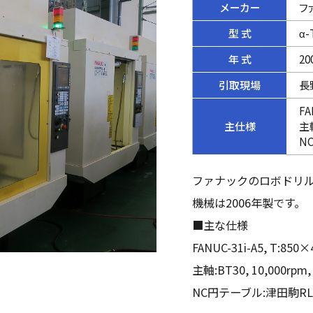
メーカー
フ
型 式
α-
年 式
20
引取現場
長
FA
主仕様
主軸
N
ファナックのロボドリル
機械は2006年製です。
■主な仕様
FANUC-31i-A5, T:85
主軸:BT30, 10,000rpm,
NC円テーブル:津田駒RL-