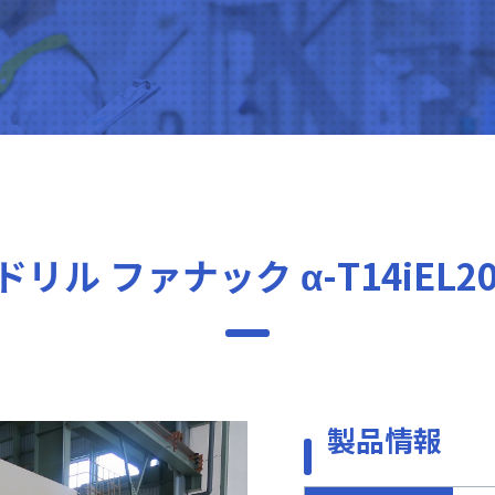
リル ファナック α-T14iEL2
製品情報