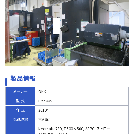
製品情報
メーカー
OKK
型 式
HM500S
年 式
2010年
引取現場
京都府
Neomatic730, T:500×500, 8APC, ストロー
ク:X630Y620Z710