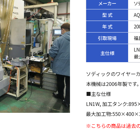
メーカー
ソ
型 式
AQ
年 式
20
引取現場
福
LN
主仕様
最
ソディックのワイヤーカ
本機械は2006年製です
■主な仕様
LN1W, 加工タンク:895×7
最大加工物:550×400
※こちらの商品は過去