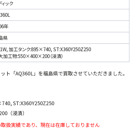
ディック
360L
06年
島県
1W, 加工タンク:895×740, ST:X360Y250Z250
大加工物:550×400×200（浸漬）
ット「AQ360L」を福島県で買取させていただきました。
。
40, ST:X360Y250Z250
×200（浸漬）
の取扱実績であり、現在は在庫しておりません