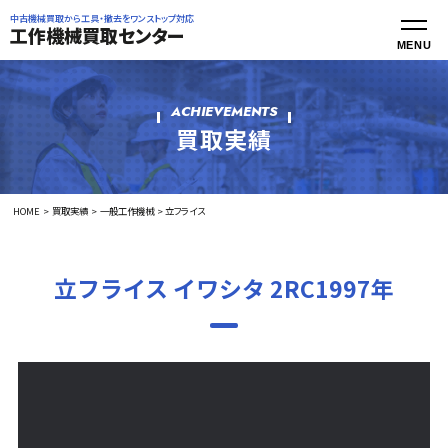
中古機械買取から工具・撤去をワンストップ対応
工作機械買取センター
ACHIEVEMENTS
買取実績
HOME
買取実績
一般工作機械
立フライス
立フライス イワシタ 2RC1997年