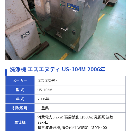
洗浄機 エスエヌディ US-104M 2006年
メーカー
エスエヌディ
型 式
US-104M
年 式
2006年
引取現場
三重県
消費電力5.2kw, 高周波出力800w, 発振周波数
主仕様
38kHz
超音波洗浄機,漕の内寸:W650*L450*H400