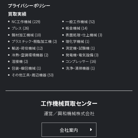
プライバシーポリシー
買取実績
NC工作機械 (229)
一般工作機械 (52)
プレス (26)
板金機械 (14)
鋼材加工機械 (10)
表面処理・仕上機械 (3)
プラスチック・樹脂加工機 (2)
理化学機械 (1)
輸送・荷役機械 (12)
測定機・試験機 (1)
冷熱・空調環境機器 (2)
発電機・電気設備 (3)
溶接機 (2)
コンプレッサー (16)
包装・梱包機械 (1)
洗浄・清掃機器 (1)
その他工具・周辺機器 (53)
工作機械買取センター
運営／興和機械株式会社
会社案内