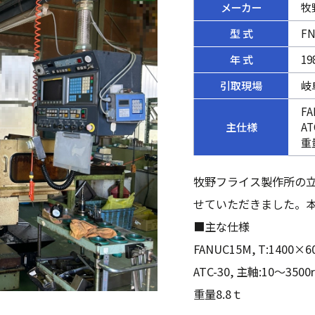
メーカー
牧
型 式
FN
年 式
19
引取現場
岐
FA
主仕様
AT
重
牧野フライス製作所の立型
せていただきました。本
■主な仕様
FANUC15M, T:1400×
ATC-30, 主軸:10～3500
重量8.8ｔ