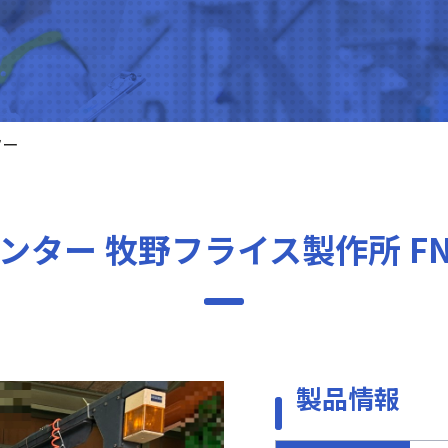
ター
ー 牧野フライス製作所 FNC1
製品情報