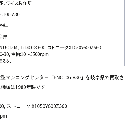
野フライス製作所
C106-A30
89年
阜県
NUC15M, T:1400×600, ストローク:X1050Y600Z560
C-30, 主軸:10～3500rpm
量8.8ｔ
マシニングセンター「FNC106-A30」を岐阜県で買取さ
機械は1989年製です。
600, ストローク:X1050Y600Z560
rpm