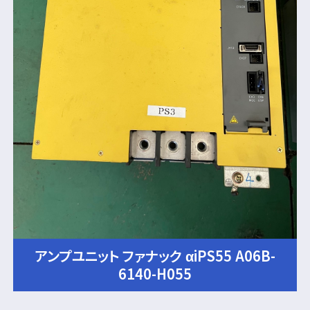
アンプユニット ファナック αiPS55 A06B-
6140-H055