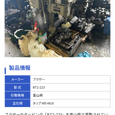
製品情報
メーカー
ブラザー
型 式
BT2-223
引取現場
富山県
主仕様
タップ:M5-M16
ブラザーのタッピング「BT2-223」を富山県で買取させてい