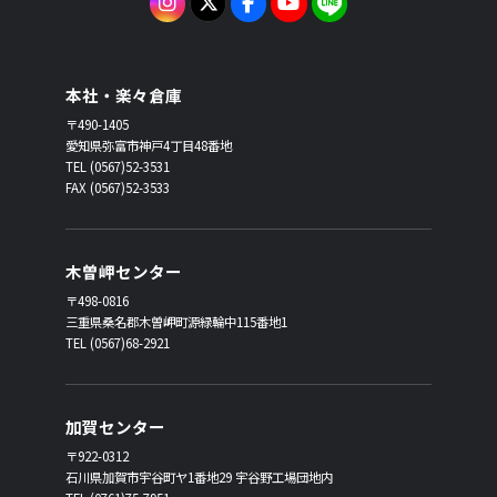
本社・楽々倉庫
〒490-1405
愛知県弥富市神戸4丁目48番地
TEL (0567)52-3531
FAX (0567)52-3533
木曽岬センター
〒498-0816
三重県桑名郡木曽岬町源緑輪中115番地1
TEL (0567)68-2921
加賀センター
〒922-0312
石川県加賀市宇谷町ヤ1番地29 宇谷野工場団地内