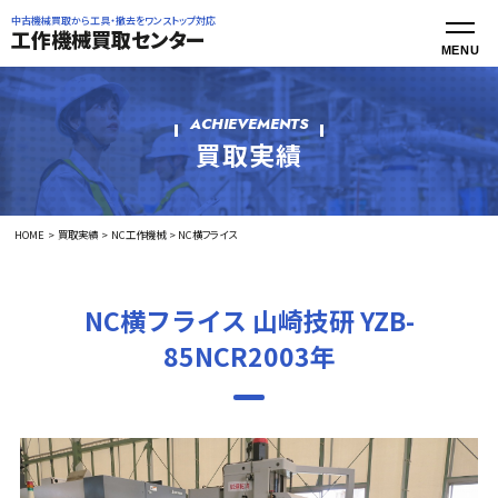
中古機械買取から工具・撤去をワンストップ対応
工作機械買取センター
ACHIEVEMENTS
買取実績
HOME
買取実績
NC工作機械
NC横フライス
NC横フライス 山崎技研 YZB-
85NCR2003年