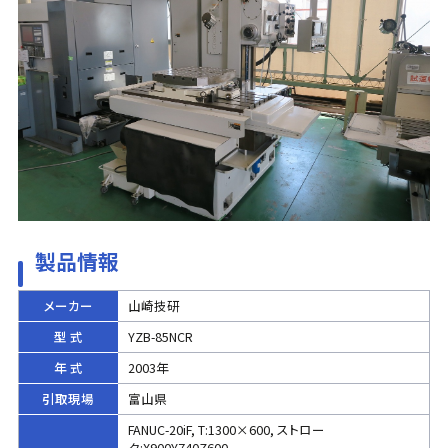
製品情報
メーカー
山崎技研
型 式
YZB-85NCR
年 式
2003年
引取現場
富山県
FANUC-20iF, T:1300×600, ストロー
ク:X900Y740Z600