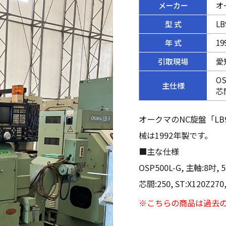
メーカー
オ
型 式
LB
年 式
19
引取現場
愛
OS
主仕様
芯間
オークマのNC旋盤「L
械は1992年製です。
■主な仕様
OSP500L-G, 主軸:8吋,
芯間:250, ST:X120Z
※こちらの商品は過去