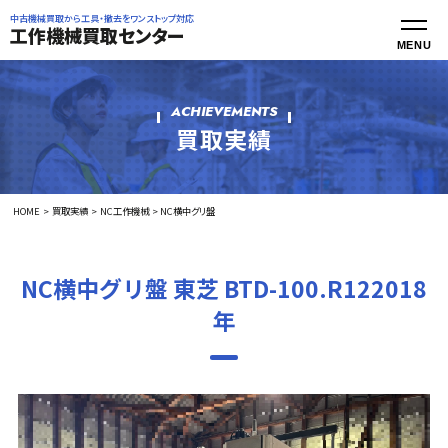
中古機械買取から工具・撤去をワンストップ対応
工作機械買取センター
ACHIEVEMENTS
買取実績
HOME
買取実績
NC工作機械
NC横中グリ盤
NC横中グリ盤 東芝 BTD-100.R122018
年