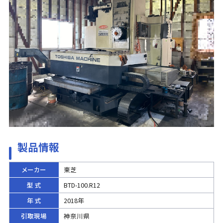
製品情報
メーカー
東芝
型 式
BTD-100.R12
年 式
2018年
引取現場
神奈川県