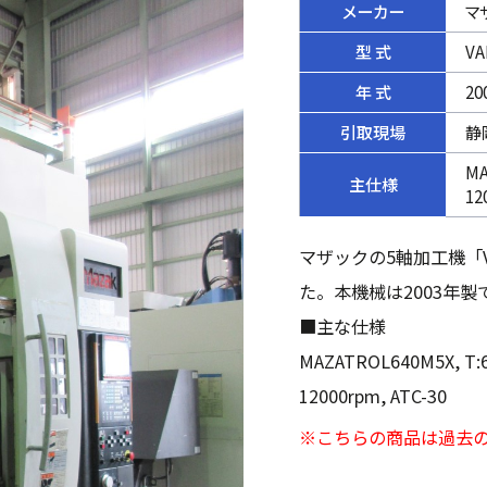
メーカー
マ
型 式
VA
年 式
20
引取現場
静
MA
主仕様
12
マザックの5軸加工機「VA
た。本機械は2003年製
■主な仕様
MAZATROL640M5X, T:
12000rpm, ATC-30
※こちらの商品は過去