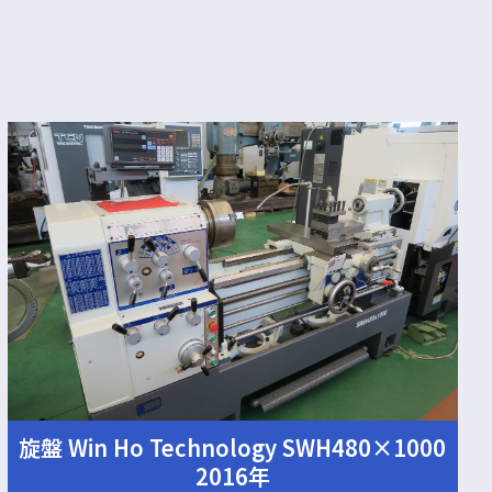
旋盤 Win Ho Technology SWH480×1000
2016年