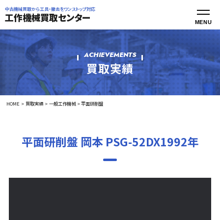
中古機械買取から工具・撤去をワンストップ対応
工作機械買取センター
ACHIEVEMENTS
買取実績
HOME
買取実績
一般工作機械
平面研削盤
平面研削盤 岡本 PSG-52DX1992年