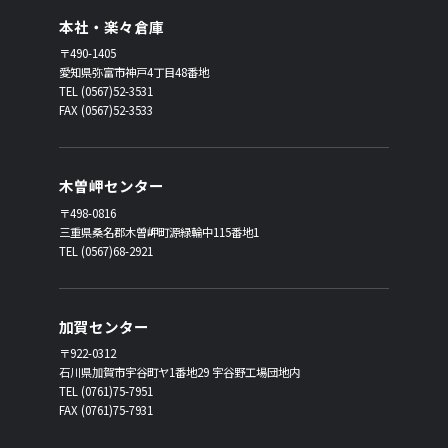
本社・楽々倉庫
〒490-1405
愛知県弥富市神戸4丁目48番地
TEL (0567)52-3531
FAX (0567)52-3533
木曽岬センター
〒498-0816
三重県桑名郡木曽岬町源緑輪中115番地1
TEL (0567)68-2921
加賀センター
〒922-0312
石川県加賀市宇谷町ヤ1番地29 宇谷野工場団地内
TEL (0761)75-7951
FAX (0761)75-7931