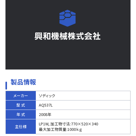
製品情報
メーカー
ソディック
型 式
AQ537L
年 式
2008年
LP1W, 加工物寸法:770×520×340
主仕様
最大加工物質量:1000ｋｇ