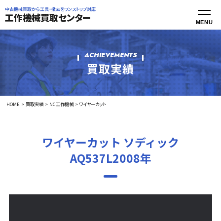
中古機械買取から工具・撤去をワンストップ対応
工作機械買取センター
ACHIEVEMENTS
買取実績
HOME
買取実績
NC工作機械
ワイヤーカット
ワイヤーカット ソディック
AQ537L2008年