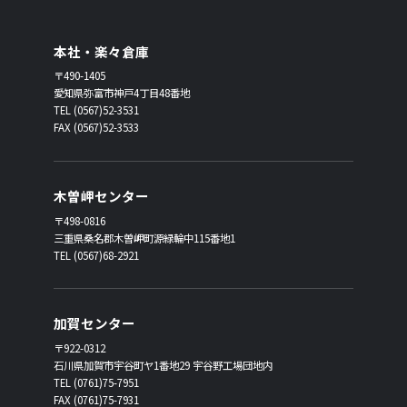
本社・楽々倉庫
〒490-1405
愛知県弥富市神戸4丁目48番地
TEL (0567)52-3531
FAX (0567)52-3533
木曽岬センター
〒498-0816
三重県桑名郡木曽岬町源緑輪中115番地1
TEL (0567)68-2921
加賀センター
〒922-0312
石川県加賀市宇谷町ヤ1番地29 宇谷野工場団地内
TEL (0761)75-7951
FAX (0761)75-7931