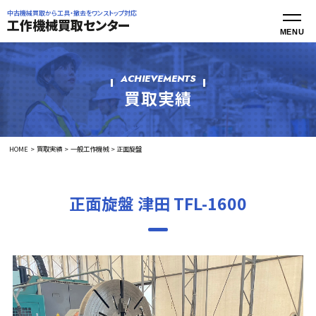
中古機械買取から工具・撤去をワンストップ対応
工作機械買取センター
ACHIEVEMENTS
買取実績
HOME
買取実績
一般工作機械
正面旋盤
正面旋盤 津田 TFL-1600