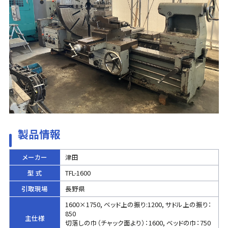
製品情報
メーカー
津田
型 式
TFL-1600
引取現場
長野県
1600×1750, ベッド上の振り:1200, サドル上の振り：
850
主仕様
切落しの巾（チャック面より）：1600, ベッドの巾：750