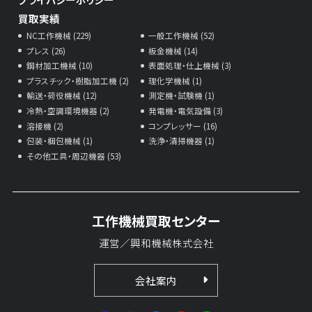
買取実績
NC工作機械 (229)
一般工作機械 (52)
プレス (26)
板金機械 (14)
鋼材加工機械 (10)
表面処理・仕上機械 (3)
プラスチック・樹脂加工機 (2)
理化学機械 (1)
輸送・荷役機械 (12)
測定機・試験機 (1)
冷熱・空調環境機器 (2)
発電機・電気設備 (3)
溶接機 (2)
コンプレッサー (16)
包装・梱包機械 (1)
洗浄・清掃機器 (1)
その他工具・周辺機器 (53)
工作機械買取センター
運営／興和機械株式会社
会社案内