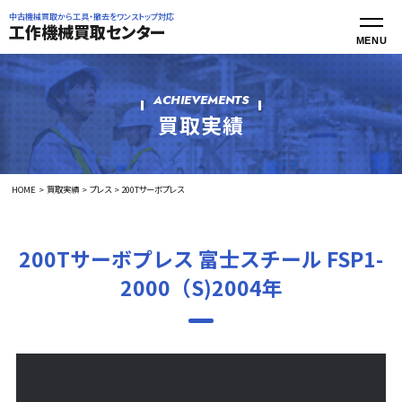
中古機械買取から工具・撤去をワンストップ対応
工作機械買取センター
ACHIEVEMENTS
買取実績
HOME
買取実績
プレス
200Tサーボプレス
200Tサーボプレス 富士スチール FSP1-
2000（S)2004年