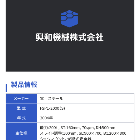
製品情報
メーカー
富士スチール
型 式
FSP1-2000（S)
年 式
2004年
能力:200ｔ, ST:160mm, 70spm, DH:500mm
主仕様
スライド調整:100mm, SL:900×700, B:1200×900
ショウマウント、光線式安全器