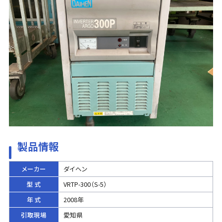
製品情報
メーカー
ダイヘン
型 式
VRTP-300（S-5）
年 式
2008年
引取現場
愛知県