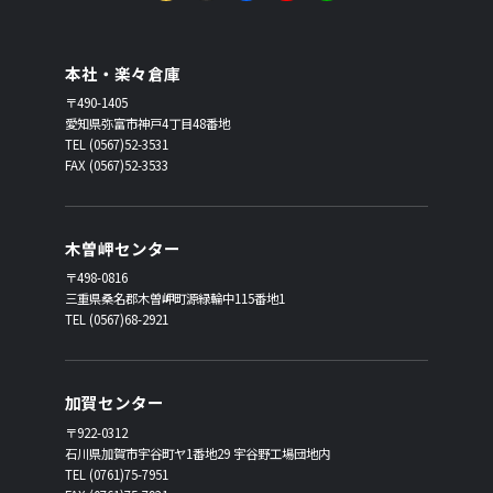
本社・楽々倉庫
〒490-1405
愛知県弥富市神戸4丁目48番地
TEL (0567)52-3531
FAX (0567)52-3533
木曽岬センター
〒498-0816
三重県桑名郡木曽岬町源緑輪中115番地1
TEL (0567)68-2921
加賀センター
〒922-0312
石川県加賀市宇谷町ヤ1番地29 宇谷野工場団地内
TEL (0761)75-7951