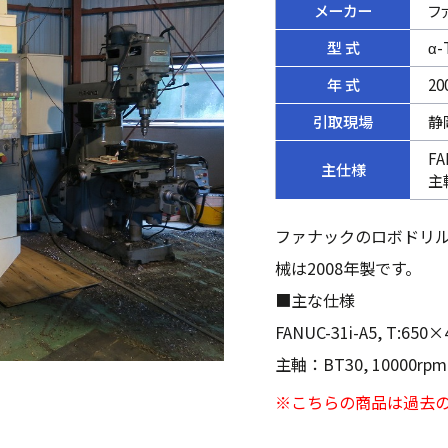
メーカー
フ
型 式
α-
年 式
20
引取現場
静
FA
主仕様
主軸
ファナックのロボドリル
械は2008年製です。
■主な仕様
FANUC-31i-A5, T:650×
主軸：BT30, 10000rpm,
※こちらの商品は過去