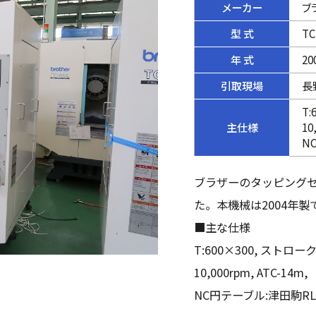
メーカー
ブ
型 式
TC
年 式
20
引取現場
長
T:
主仕様
10
N
ブラザーのタッピングセ
た。本機械は2004年製
■主な仕様
T:600×300, ストローク:
10,000rpm, ATC-1
NC円テーブル:津田駒RL-