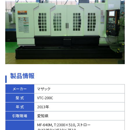
製品情報
メーカー
マザック
型 式
VTC-200C
年 式
2013年
引取現場
愛知県
MF-640M, T:2300×510, ストロー
ク:X1950×Y510×Z510