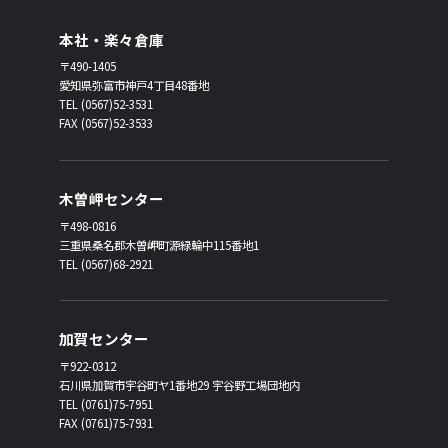
本社・楽々倉庫
〒490-1405
愛知県弥富市神戸4丁目48番地
TEL (0567)52-3531
FAX (0567)52-3533
木曽岬センター
〒498-0816
三重県桑名郡木曽岬町源緑輪中115番地1
TEL (0567)68-2921
加賀センター
〒922-0312
石川県加賀市宇谷町ヤ1番地29 宇谷野工場団地内
TEL (0761)75-7951
FAX (0761)75-7931