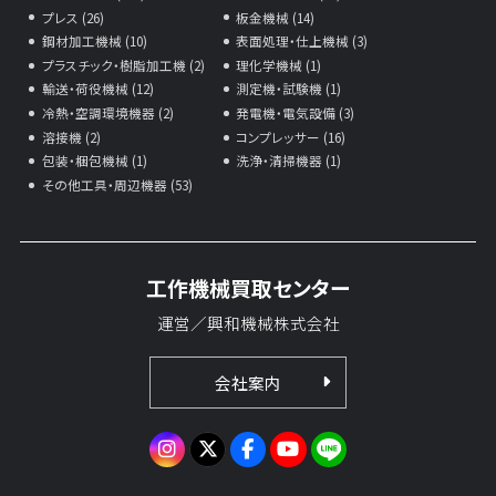
プレス (26)
板金機械 (14)
鋼材加工機械 (10)
表面処理・仕上機械 (3)
プラスチック・樹脂加工機 (2)
理化学機械 (1)
輸送・荷役機械 (12)
測定機・試験機 (1)
冷熱・空調環境機器 (2)
発電機・電気設備 (3)
溶接機 (2)
コンプレッサー (16)
包装・梱包機械 (1)
洗浄・清掃機器 (1)
その他工具・周辺機器 (53)
工作機械買取センター
運営／興和機械株式会社
会社案内