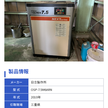
製品情報
メーカー
日立製作所
型 式
OSP-7.5M6ARN
年 式
2010年
引取現場
三重県